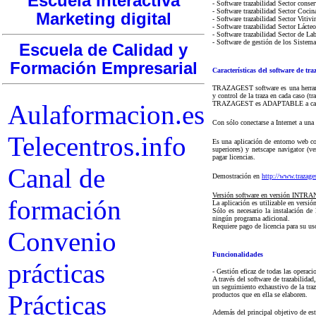
Escuela Interactiva
- Software trazabilidad Sector 
- Software trazabilidad Sector 
Marketing digital
- Software trazabilidad Sector V
- Software trazabilidad Sector Lá
- Software trazabilidad Sector de L
- Software de gestión de los Sistem
Escuela de Calidad y
Formación Empresarial
Características del software de tr
TRAZAGEST software es una herramient
y control de la traza en cada caso (tr
TRAZAGEST es ADAPTABLE a cada sect
Aulaformacion.es
Con sólo conectarse a Internet a una
Telecentros.info
Es una aplicación de entorno web com
superiores) y netscape navigator (v
pagar licencias.
Canal de
Demostración en
http://www.trazage
Versión software en versión INTRANE
formación
La aplicación es utilizable en versió
Sólo es necesario la instalación de
ningún programa adicional.
Requiere pago de licencia para su us
Convenio
Funcionalidades
prácticas
- Gestión eficaz de todas las operaci
A través del software de trazabilidad
un seguimiento exhaustivo de la traza
Prácticas
productos que en ella se elaboren.
Además del principal objetivo de est